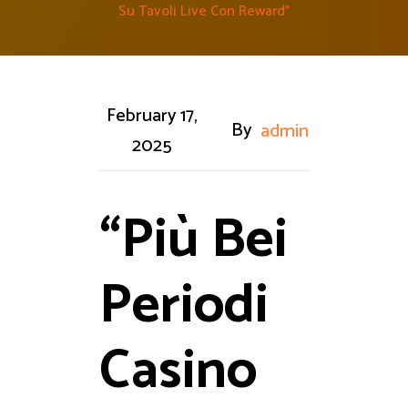
Su Tavoli Live Con Reward”
February 17,
By
admin
2025
“Più Bei
Periodi
Casino