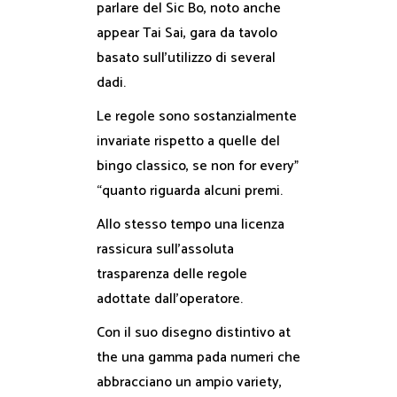
parlare del Sic Bo, noto anche
appear Tai Sai, gara da tavolo
basato sull’utilizzo di several
dadi.
Le regole sono sostanzialmente
invariate rispetto a quelle del
bingo classico, se non for every”
“quanto riguarda alcuni premi.
Allo stesso tempo una licenza
rassicura sull’assoluta
trasparenza delle regole
adottate dall’operatore.
Con il suo disegno distintivo at
the una gamma pada numeri che
abbracciano un ampio variety,