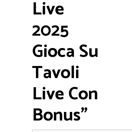
Live
2025
Gioca Su
Tavoli
Live Con
Bonus”