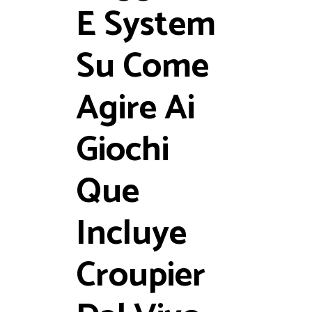
E System
Su Come
Agire Ai
Giochi
Que
Incluye
Croupier