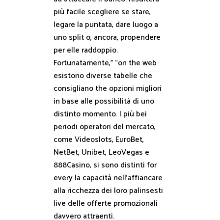
più facile scegliere se stare,
legare la puntata, dare luogo a
uno split o, ancora, propendere
per elle raddoppio.
Fortunatamente,” “on the web
esistono diverse tabelle che
consigliano the opzioni migliori
in base alle possibilità di uno
distinto momento. I più bei
periodi operatori del mercato,
come Videoslots, EuroBet,
NetBet, Unibet, LeoVegas e
888Casino, si sono distinti for
every la capacità nell’affiancare
alla ricchezza dei loro palinsesti
live delle offerte promozionali
davvero attraenti.