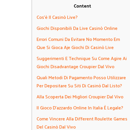
Content
Cos’è Il Casinò Live?
Giochi Disponibili Da Live Casinò Online
Errori Comuni Da Evitare No Momento Em
Que Si Gioca Aje Giochi Di Casinò Live
Suggerimenti E Technique Su Come Agire Ai
Giochi Disadvantage Croupier Dal Vivo
Quali Metodi Di Pagamento Posso Utilizzare
Per Depositare Su Siti Di Casinò Dal Listo?
Alla Scoperta Dei Migliori Croupier Dal Vivo
Il Gioco D’azzardo Online In Italia È Legale?
Come Vincere Alla Different Roulette Games
Del Casinò Dal Vivo