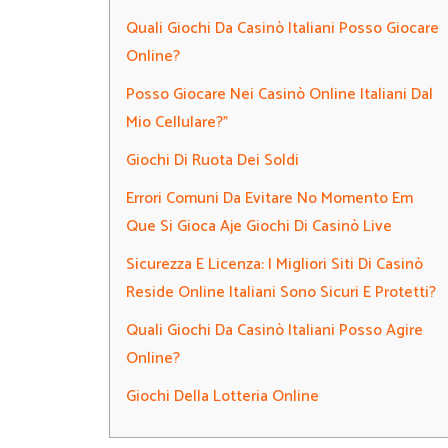
Quali Giochi Da Casinò Italiani Posso Giocare
Online?
Posso Giocare Nei Casinò Online Italiani Dal
Mio Cellulare?”
Giochi Di Ruota Dei Soldi
Errori Comuni Da Evitare No Momento Em
Que Si Gioca Aje Giochi Di Casinò Live
Sicurezza E Licenza: I Migliori Siti Di Casinò
Reside Online Italiani Sono Sicuri E Protetti?
Quali Giochi Da Casinò Italiani Posso Agire
Online?
Giochi Della Lotteria Online