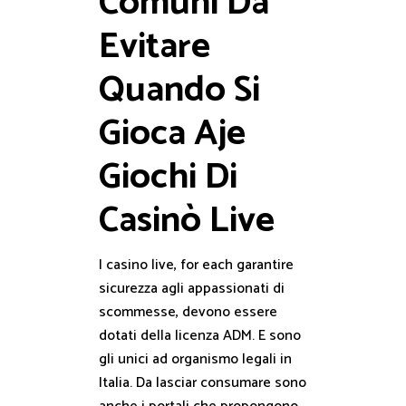
Comuni Da
Evitare
Quando Si
Gioca Aje
Giochi Di
Casinò Live
I casino live, for each garantire
sicurezza agli appassionati di
scommesse, devono essere
dotati della licenza ADM. E sono
gli unici ad organismo legali in
Italia. Da lasciar consumare sono