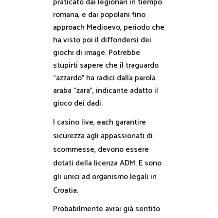
praticato dai legionari in tiempo
romana, e dai popolani fino
approach Medioevo, periodo che
ha visto poi il diffondersi dei
giochi di image. Potrebbe
stupirti sapere che il traguardo
“azzardo” ha radici dalla parola
araba “zara”, indicante adatto il
gioco dei dadi.
I casino live, each garantire
sicurezza agli appassionati di
scommesse, devono essere
dotati della licenza ADM. E sono
gli unici ad organismo legali in
Croatia.
Probabilmente avrai già sentito