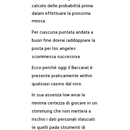
calcolo delle probabilità prima
dalam effettuare la prossima
mossa.
Per ciascuna puntata andata a
buon fine dovrai raddoppiare la
posta per los angeles
scommessa successiva.
Ecco perché oggi il Baccarat è
presente praticamente within
qualsiasi casino dal vivo.
In sua assenza low avrai la
minima certezza di giocare in un
stimmung che non metterà a
rischio i dati personali rilasciati
(e quelli pada strumenti di