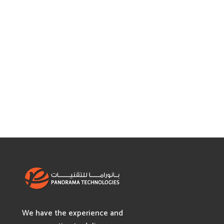
We have the experience and