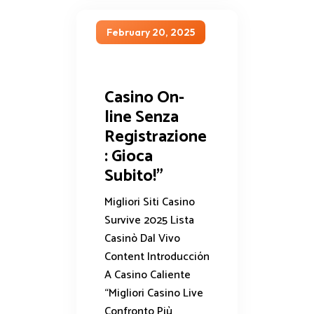
February 20, 2025
Casino On-
line Senza
Registrazione
: Gioca
Subito!”
Migliori Siti Casino
Survive 2025 Lista
Casinò Dal Vivo
Content Introducción
A Casino Caliente
“Migliori Casino Live
Confronto Più