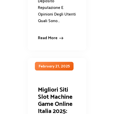
Deposito
Reputazione E
Opinioni Degli Utenti
Quali Sono...
Read More
February 21, 2025
Migliori Siti
Slot Machine
Game Online
Italia 2025: