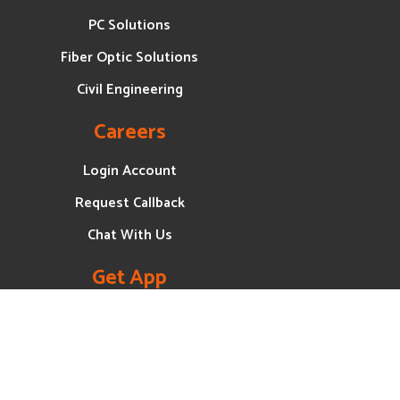
PC Solutions
Fiber Optic Solutions
Civil Engineering
Careers
Login Account
Request Callback
Chat With Us
Get App
We create custom mobile apps
designed to fit your business
perfectly.