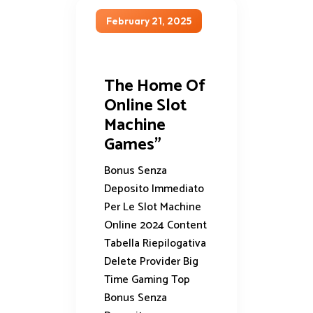
February 21, 2025
The Home Of
Online Slot
Machine
Games”
Bonus Senza
Deposito Immediato
Per Le Slot Machine
Online 2024 Content
Tabella Riepilogativa
Delete Provider Big
Time Gaming Top
Bonus Senza