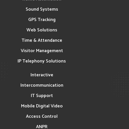
Sound Systems
GPS Tracking
Web Solutions
Time & Attendance
Visitor Management
IP Telephony Solutions
Interactive
Intercommunication
IT Support
Mobile Digital Video
Access Control
ANPR