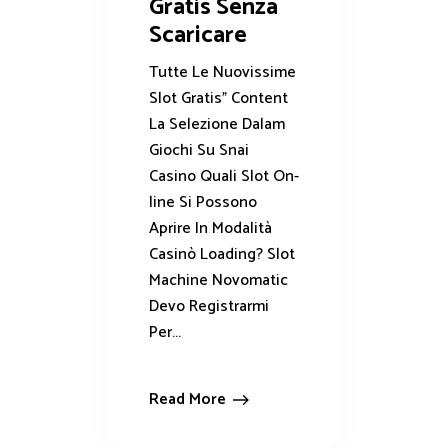
Gratis Senza
Scaricare
Tutte Le Nuovissime
Slot Gratis” Content
La Selezione Dalam
Giochi Su Snai
Casino Quali Slot On-
line Si Possono
Aprire In Modalità
Casinò Loading? Slot
Machine Novomatic
Devo Registrarmi
Per...
Read More