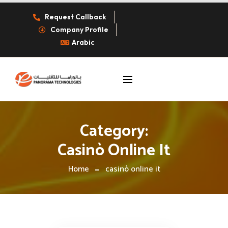
Request Callback
Company Profile
Arabic
Category:
Casinò Online It
Home
casinò online it